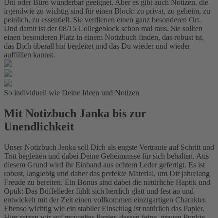
Uni oder Büro wunderbar geeignet. Aber es gibt auch Notizen, die
irgendwie zu wichtig sind für einen Block: zu privat, zu geheim, zu
peinlich, zu essentiell. Sie verdienen einen ganz besonderen Ort.
Und damit ist der 08/15 Collegeblock schon mal raus. Sie sollten
einen besonderen Platz in einem Notizbuch finden, das robust ist,
das Dich überall hin begleitet und das Du wieder und wieder
auffüllen kannst.
So individuell wie Deine Ideen und Notizen
Mit Notizbuch Janka bis zur
Unendlichkeit
Unser Notizbuch Janka soll Dich als engste Vertraute auf Schritt und
Tritt begleiten und dabei Deine Geheimnisse für sich behalten. Aus
diesem Grund wird ihr Einband aus echtem Leder gefertigt. Es ist
robust, langlebig und daher das perfekte Material, um Dir jahrelang
Freude zu bereiten. Ein Bonus sind dabei die natürliche Haptik und
Optik: Das Büffelleder fühlt sich herrlich glatt und fest an und
entwickelt mit der Zeit einen vollkommen einzigartigen Charakter.
Ebenso wichtig wie ein stabiler Einschlag ist natürlich das Papier.
Hier setzen wir auf recyceltes Papier, dessen feine, grauen Punkte