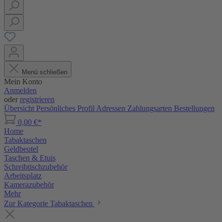
Menü schließen
Mein Konto
Anmelden
oder
registrieren
Übersicht
Persönliches Profil
Adressen
Zahlungsarten
Bestellungen
0,00 €*
Home
Tabaktaschen
Geldbeutel
Taschen & Etuis
Schreibtischzubehör
Arbeitsplatz
Kamerazubehör
Mehr
Zur Kategorie Tabaktaschen