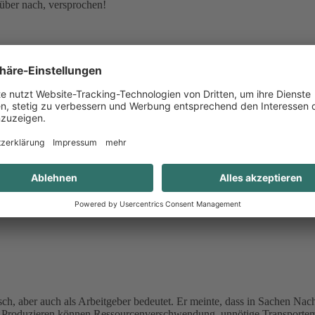
arüber nach, versprochen!
oll auf einer Welle: “Sustainability means: Caring for the planet, peo
 perfect place!”
 gefertigt. Unser Mann vor Ort ist Shawn, mit dem wir seit 2017 - als
n die Tat umgesetzt werden. An unseren skaard Produkten schätzt Shawn 
ch, aber auch als Arbeitgeber bedeutet. Er meinte, dass in Sachen N
s Produzieren können Ressourcenverschwendung, unnötige Transportem