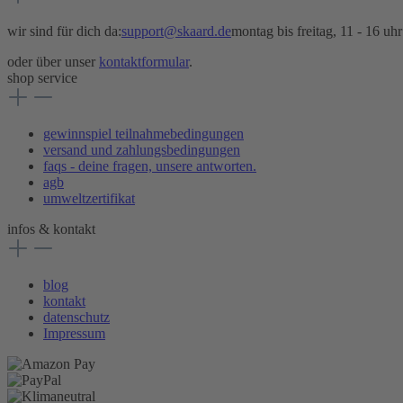
wir sind für dich da:
support@skaard.de
montag bis freitag, 11 - 16 uhr
oder über unser
kontaktformular
.
shop service
gewinnspiel teilnahmebedingungen
versand und zahlungsbedingungen
faqs - deine fragen, unsere antworten.
agb
umweltzertifikat
infos & kontakt
blog
kontakt
datenschutz
Impressum