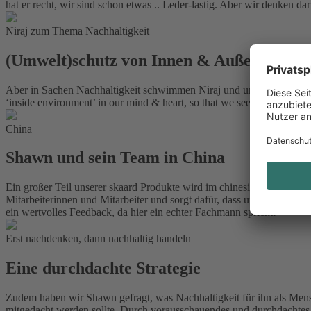
hat er recht, wir sind schon etwas .. Leder-lastig. Aber wir denken d
Niraj zum Thema Nachhaltigkeit
(Umwelt)schutz von Innen & Außen
Aber in Sachen Nachhaltigkeit schwimmen Niraj und unser skaard Team v
‘inside environment’ in our mind & heart, so that we see the earth as a
China
Shawn und sein Team in China
Ein großer Teil unserer skaard Produkte wird im chinesischen Shenzen
Mitarbeiterinnen und Mitarbeiter und sorgt dafür, dass unsere Ideen i
ein wertvolles Feedback, da hier ein echter Fachmann spricht!
Erst nachdenken, dann nachhaltig handeln
Eine durchdachte Strategie
Zudem haben wir Shawn gefragt, was Nachhaltigkeit für ihn als Mens
mitgedacht werden sollte. Durch vorausschauendes und durchdachte