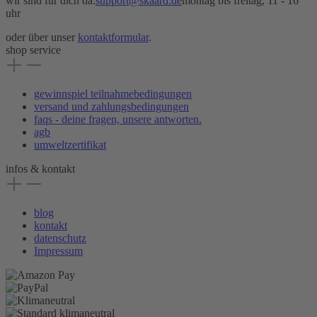
wir sind für dich da:
support@skaard.de
montag bis freitag, 11 - 16
uhr
oder über unser
kontaktformular
.
shop service
gewinnspiel teilnahmebedingungen
versand und zahlungsbedingungen
faqs - deine fragen, unsere antworten.
agb
umweltzertifikat
infos & kontakt
blog
kontakt
datenschutz
Impressum